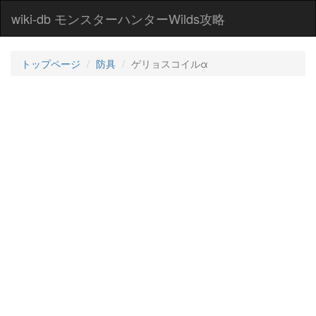
wiki-db モンスターハンターWilds攻略
トップページ
防具
ゲリョスコイルα