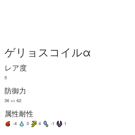
ゲリョスコイルα
レア度
5
防御力
36 => 62
属性耐性
-4
3
4
-1
1