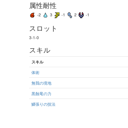
属性耐性
-2
3
-1
2
-1
スロット
3-1-0
スキル
スキル
体術
無我の境地
黒蝕竜の力
鱗張りの技法