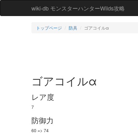
wiki-db モンスターハンターWilds攻略
トップページ
防具
ゴアコイルα
ゴアコイルα
レア度
7
防御力
60 => 74