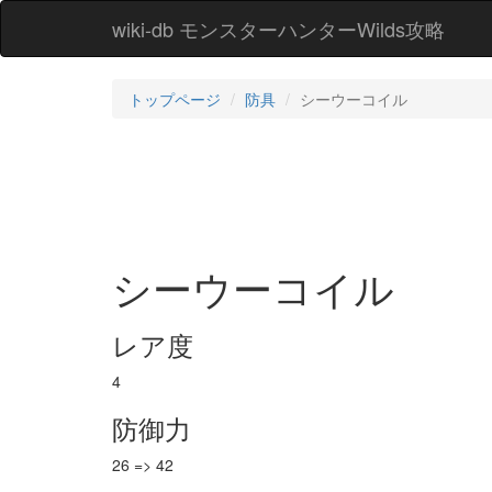
wiki-db モンスターハンターWilds攻略
トップページ
防具
シーウーコイル
シーウーコイル
レア度
4
防御力
26 => 42