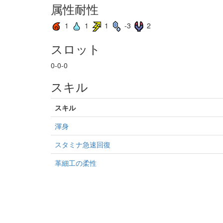
属性耐性
1
1
1
-3
2
スロット
0-0-0
スキル
スキル
渾身
スタミナ急速回復
革細工の柔性