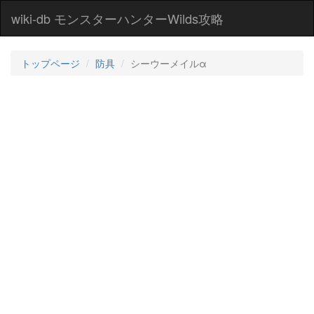
wiki-db モンスターハンターWilds攻略
トップページ
防具
シーウーメイルα