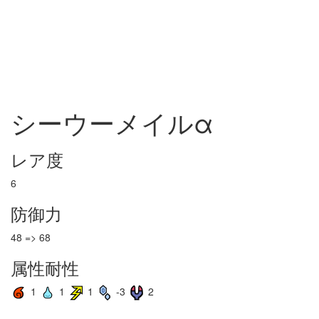
シーウーメイルα
レア度
6
防御力
48 => 68
属性耐性
1
1
1
-3
2