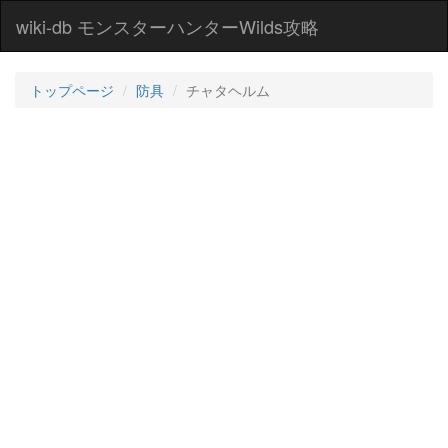
wiki-db モンスターハンターWilds攻略
トップページ
防具
チャタヘルム