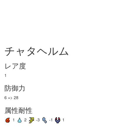
チャタヘルム
レア度
1
防御力
6 => 28
属性耐性
1
2
-3
-1
1