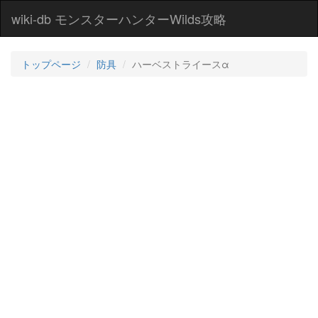
wiki-db モンスターハンターWilds攻略
トップページ
防具
ハーベストライースα