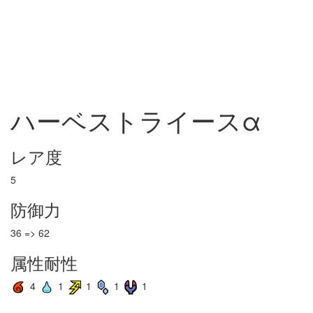
ハーベストライースα
レア度
5
防御力
36 => 62
属性耐性
4
1
1
1
1