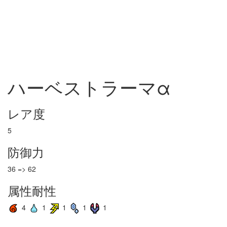
ハーベストラーマα
レア度
5
防御力
36 => 62
属性耐性
4
1
1
1
1