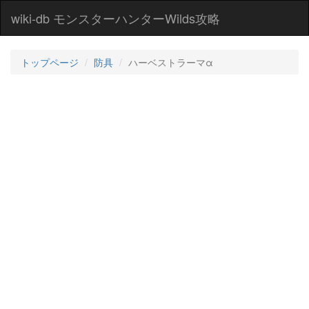
wiki-db モンスターハンターWilds攻略
トップページ
防具
ハーベストラーマα