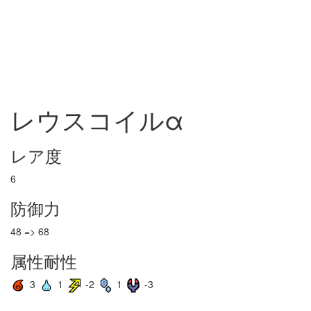
レウスコイルα
レア度
6
防御力
48 => 68
属性耐性
3
1
-2
1
-3