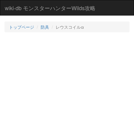
wiki-db モンスターハンターWilds攻略
トップページ
防具
レウスコイルα