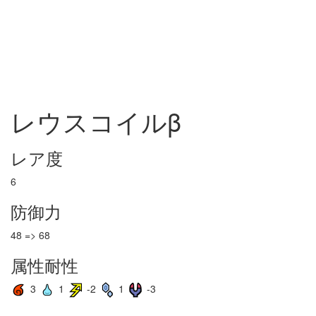
レウスコイルβ
レア度
6
防御力
48 => 68
属性耐性
3
1
-2
1
-3