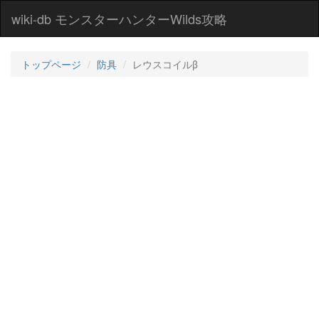
wiki-db モンスターハンターWilds攻略
トップページ
防具
レウスコイルβ