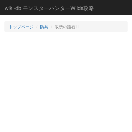
wiki-db モンスターハンターWilds攻略
トップページ
防具
攻勢の護石Ⅱ