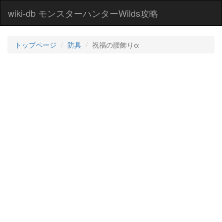
wiki-db モンスターハンターWilds攻略
トップページ
防具
祝福の腰飾りα