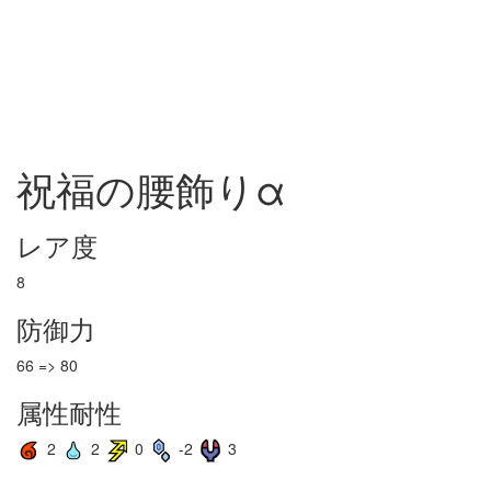
祝福の腰飾りα
レア度
8
防御力
66 => 80
属性耐性
2
2
0
-2
3