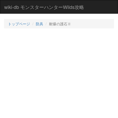
wiki-db モンスターハンターWilds攻略
トップページ
防具
耐爆の護石Ⅱ