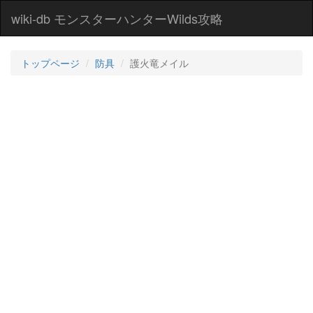
wiki-db モンスターハンターWilds攻略
トップページ
防具
護火竜メイル