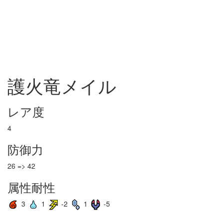
護火竜メイル
レア度
4
防御力
26 => 42
属性耐性
3
1
-2
1
-5