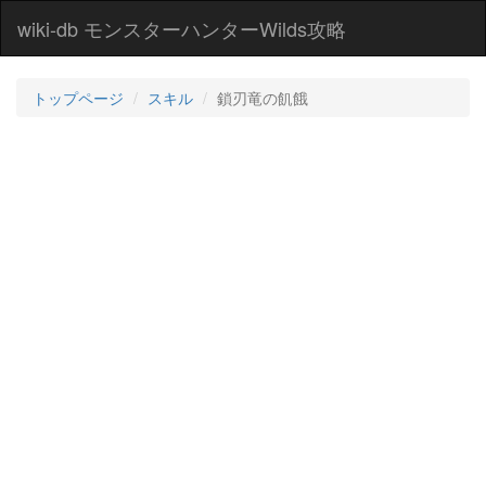
wiki-db モンスターハンターWilds攻略
トップページ
スキル
鎖刃竜の飢餓