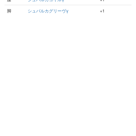
脚
シュバルカグリーヴγ
+1